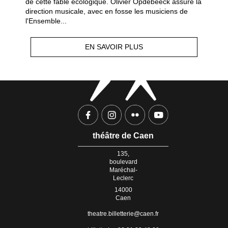
de cette fable écologique. Olivier Opdebeeck assure la
direction musicale, avec en fosse les musiciens de
l'Ensemble...
EN SAVOIR PLUS
théâtre de Caen
135,
boulevard
Maréchal-
Leclerc
14000
Caen
theatre.billetterie@caen.fr