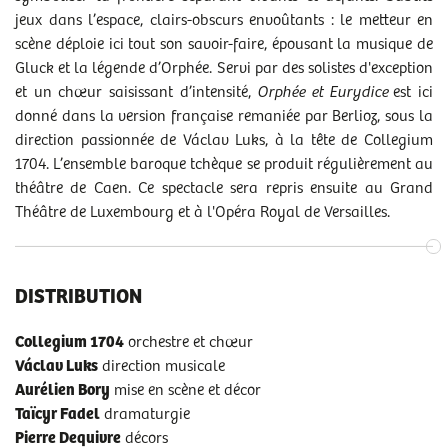
jeux dans l’espace, clairs-obscurs envoûtants : le metteur en
scène déploie ici tout son savoir-faire, épousant la musique de
DOSSIER 2018 « ORPHÉE ET EURYDICE »
Gluck et la légende d’Orphée. Servi par des solistes d'exception
PROGRAMME DE SALLE « ORPHÉE ET EURYDICE »
et un chœur saisissant d’intensité,
Orphée et Eurydice
est ici
donné dans la version française remaniée par Berlioz, sous la
BIOGRAPHIE DE L'ÉQUIPE ARTISTIQUE « ORPHÉE ET
direction passionnée de Václav Luks, à la tête de Collegium
EURYDICE »
1704. L’ensemble baroque tchèque se produit régulièrement au
théâtre de Caen. Ce spectacle sera repris ensuite au Grand
Théâtre de Luxembourg et à l'Opéra Royal de Versailles.
DISTRIBUTION
Collegium 1704
orchestre et chœur
Václav Luks
direction musicale
Aurélien Bory
mise en scène et décor
Taïcyr Fadel
dramaturgie
Pierre Dequivre
décors