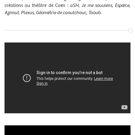
créations au théâtre de Caen :
aSH, Je me souviens, Espæce,
Azimut, Plexus, Géométrie de caoutchouc, Taoub.