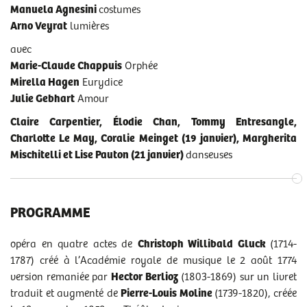
Manuela Agnesini
costumes
Arno Veyrat
lumières
avec
Marie-Claude Chappuis
Orphée
Mirella Hagen
Eurydice
Julie Gebhart
Amour
Claire Carpentier, Élodie Chan, Tommy Entresangle,
Charlotte Le May, Coralie Meinget (19 janvier), Margherita
Mischitelli et Lise Pauton (21 janvier)
danseuses
PROGRAMME
opéra en quatre actes de
Christoph Willibald Gluck
(1714-
1787) créé à l’Académie royale de musique le 2 août 1774
version remaniée par
Hector Berlioz
(1803-1869) sur un livret
traduit et augmenté de
Pierre-Louis Moline
(1739-1820), créée