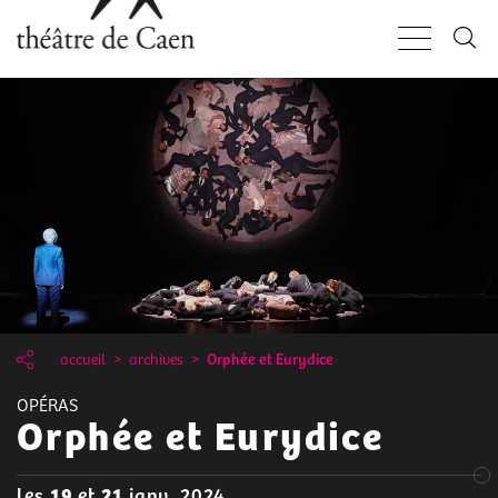
Aller
Panneau de gestion des cookies
au
contenu
principal
accueil
archives
Orphée et Eurydice
OPÉRAS
Orphée et Eurydice
les
19
et
21
janv. 2024