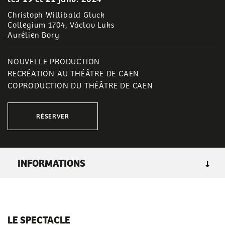
Christoph Willibald Gluck
Collegium 1704, Václav Luks
Aurélien Bory
NOUVELLE PRODUCTION
RECRÉATION AU THÉÂTRE DE CAEN
COPRODUCTION DU THÉÂTRE DE CAEN
RÉSERVER
INFORMATIONS
GENRE
: opéras
LIEU :
grande salle
LE SPECTACLE
DURÉE :
1h40