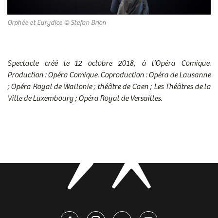
Orphée et Eurydice
Orphée et Eurydice
Orphée et Eurydice
Orphée et Eurydice
Orphée et Eurydice
Orphée et Eurydice
Orphée et Eurydice
Orphée et Eurydice
Orphée et Eurydice
© Stefan Brion
© Stefan Brion
© Stefan Brion
© Stefan Brion
© Stefan Brion
© Pierre Grosbois
© Pierre Grosbois
© Pierre Grosbois
© Pierre Grosbois
Spectacle créé le 12 octobre 2018, à l’Opéra Comique.
Production : Opéra Comique. Coproduction : Opéra de Lausanne
; Opéra Royal de Wallonie ; théâtre de Caen ; Les Théâtres de la
Ville de Luxembourg ; Opéra Royal de Versailles.