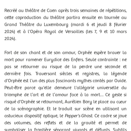
TARIF E
:
de 10 € à 66 €
Recréé au théâtre de Caen après trois semaines de répétitions,
cette coproduction du théâtre partira ensuite en tournée au
RENDEZ-VOUS
Grand Théâtre du Luxembourg (mardi 6 et jeudi 8 février
ven 19/01/2024
- 20h00
2024) et à l'Opéra Royal de Versailles (les 7, 9 et 10 mars
dim 21/01/2024
- 15h30
2024).
Fort de son chant et de son amour, Orphée espère braver la
chanté et surtitré en français
mort pour ramener Eurydice des Enfers. Seule contrainte : ne
ET AUSSI
pas se retourner au risque de la perdre une seconde et
Entre lyrique et pop, théâtre et opéra, Jeanne Desoubeaux
dernière fois. Traversant siècles et registres, la légende
revisite à sa manière l’opéra de Gluck dans une version
d'Orphée est l'un des plus fascinants mythes contés par Ovide.
pleine de fantaisie.
Où je vais la nuit
est un spectacle à voir
en famille cette saison au théâtre de Caen.
Peut-être parce qu'elle demeure l'allégorie universelle du
jeudi 4 et vendredi 5 avril
triomphe de l’art et de l’amour face à la mort… Ce geste si
risqué d'Orphée se retournant, Aurélien Bory le place au cœur
de la scénographie. Et le traduit sur scène en utilisant un
Partenaire(s)
astucieux dispositif optique, le
Pepper's Ghost
. Ce cadre se joue
La Région Normandie soutient ce spectacle au côté de la
des volumes, des reflets et de la gravité et permet de
Ville de Caen.
symboliser la frontière séparant vivants et défunts. Subtils