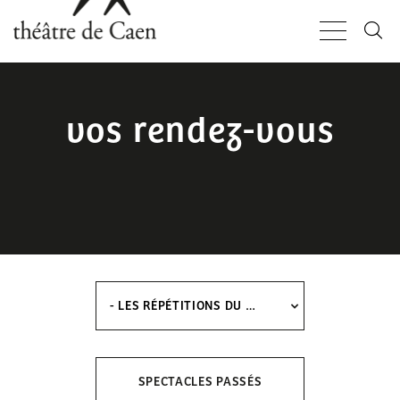
Aller
Panneau de gestion des cookies
au
contenu
principal
vos rendez-vous
- LES RÉPÉTITIONS DU MERCREDI
SPECTACLES PASSÉS