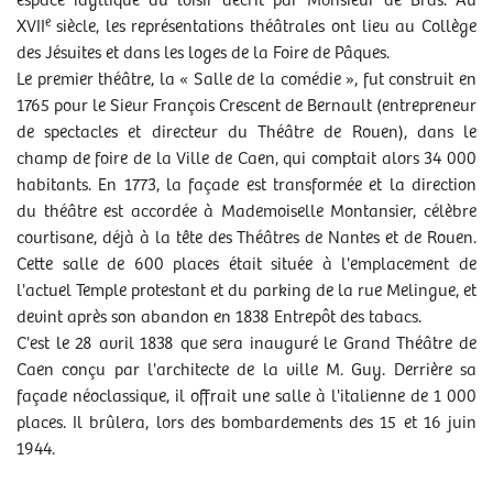
espace idyllique du loisir décrit par Monsieur de Bras. Au
e
XVII
siècle, les représentations théâtrales ont lieu au Collège
des Jésuites et dans les loges de la Foire de Pâques.
Le premier théâtre, la « Salle de la comédie », fut construit en
1765 pour le Sieur François Crescent de Bernault (entrepreneur
de spectacles et directeur du Théâtre de Rouen), dans le
champ de foire de la Ville de Caen, qui comptait alors 34 000
habitants. En 1773, la façade est transformée et la direction
du théâtre est accordée à Mademoiselle Montansier, célèbre
courtisane, déjà à la tête des Théâtres de Nantes et de Rouen.
Cette salle de 600 places était située à l'emplacement de
l'actuel Temple protestant et du parking de la rue Melingue, et
devint après son abandon en 1838 Entrepôt des tabacs.
C'est le 28 avril 1838 que sera inauguré le Grand Théâtre de
Caen conçu par l'architecte de la ville M. Guy. Derrière sa
façade néoclassique, il offrait une salle à l'italienne de 1 000
places. Il brûlera, lors des bombardements des 15 et 16 juin
1944.