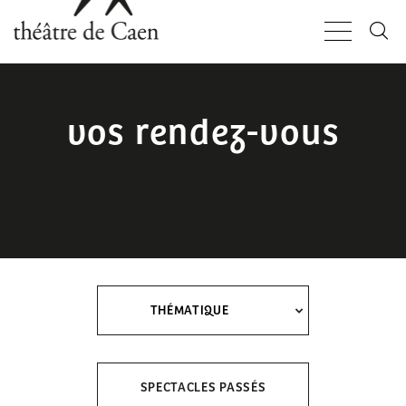
Aller
Panneau de gestion des cookies
au
contenu
principal
vos rendez-vous
THÉMATIQUE
SPECTACLES PASSÉS