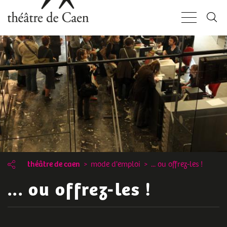
Aller
Panneau de gestion des cookies
au
contenu
principal
théâtre de caen
mode d'emploi
... ou offrez-les !
Fil
... ou offrez-les !
d'Ariane