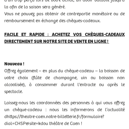
d'un trop perçu lors de votre achat, un avoir valable jusqu'à
la afin de la saison sera généré.
Vous ne pouvez pas obtenir de contrepartie monétaire ou de
remboursement en échange des chèques-cadeaux.
FACILE ET RAPIDE : ACHETEZ VOS CHÈQUES-CADEAUX
DIRECTEMENT SUR NOTRE SITE DE VENTE EN LIGNE !
Nouveau !
Offrez également – en plus du chèque-cadeau – la boisson de
votre choix (flûte de champagne, vin ou boisson non
alcoolisée), à consommer durant l'entracte ou après le
spectacle.
Laissez-nous les coordonnées des personnes à qui vous offrez
un chèque-cadeau : nous les informerons de l’actualité
dhttps://theatre-caen.notre-billetterie.fr/formulaire?
dial=CHSP&site=kdou théâtre de Caen !