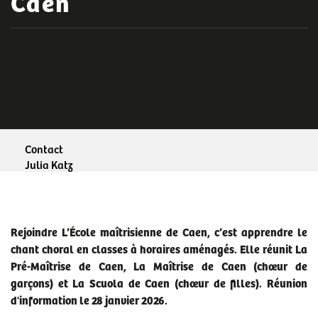
Caen
Contact
Julia Katz
administratrice de La Maîtrise de Caen et de La Scuola de
Caen
02 31 30 48 09
Rejoindre L’École maîtrisienne de Caen, c’est apprendre le
j.katz@caen.fr
chant choral en classes à horaires aménagés. Elle réunit La
Pré-Maîtrise de Caen, La Maîtrise de Caen (chœur de
garçons) et La Scuola de Caen (chœur de filles). Réunion
d'information le 28 janvier 2026.