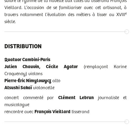
suivre le rythme de la navette aux côtés du tisserand François
sur place du mardi au samedi de 13h à 18h30 et 1h avant le
Vieillard. L’occasion de se familiariser avec cet artisanat, à
spectacle
e
travers notamment l’évolution des métiers à tisser au XVIII
siècle.
Autour du spectacle
ET AUSSI
Concerts
#16
et
#17
de l’
Intégrale des Quatuors de Haydn
DISTRIBUTION
mardi 22 novembre et jeudi 9 février au théâtre de Caen
Quatuor Cambini-Paris
Julien Chauvin, Cécile Agator
(remplaçant Karine
Croquenoy) violons
Pierre-Éric Nimylowycz
alto
Atsushi Sakaï
violoncelle
concert commenté par
Clément Lebrun
journaliste et
musicologue
rencontre avec
François Vieillard
tisserand