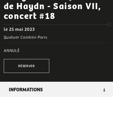
de Haydn - Saison VII,
concert #18
le 25 mai 2023
Quatuor Cambini-Paris
ANNULÉ
RÉSERVER
INFORMATIONS
GENRE
: concerts, classique
LIEU :
foyers du théâtre (placement libre)