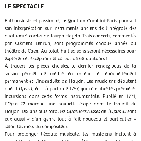
LE SPECTACLE
TARIF A
:
de 6 € à 18 €
RENDEZ-VOUS
Enthousiaste et passionné, le Quatuor Cambini-Paris poursuit
jeu 25/05/2023
- 20h00
son interprétation sur instruments anciens de l’intégrale des
quatuors à cordes de Joseph Haydn. Trois concerts, commentés
par Clément Lebrun, sont programmés chaque année au
Le concert de l’
Intégrale des Quatuors de Haydn
, du
théâtre de Caen. Au total, huit saisons seront nécessaires pour
Quatuor Cambini-Paris, prévu ce jeudi 25 mai est
explorer cet exceptionnel corpus de 68 quatuors !
malheureusement
annulé.
À travers les pièces choisies, le dernier rendez-vous de la
Au cas où vous auriez déjà pris vos places, vous pouvez
saison permet de mettre en valeur le renouvellement
demander,
jusqu’au samedi 3 juin 2023,
un échange sur la
saison 22/23 du théâtre de Caen ou un remboursement.
permanent et l’inventivité de Haydn. Les musiciens débutent
avec l’
Opus 1
, écrit à partir de 1757, qui constitue les premières
Pour un remboursement
, il est impératif de joindre un RIB
incursions dans cette forme instrumentale. Publié en 1771,
en pièce jointe ou de préciser vos BIC et IBAN dans le corps
de votre mail.
l’
Opus 17
marque une nouvelle étape dans le travail de
Haydn. Dix ans plus tard, les
Quatuors russes
de l’
Opus 33
sont
Merci à tous pour votre compréhension.
eux aussi « d’un genre tout à fait nouveau et particulier »
Plus d’infos à la billetterie du théâtre :
selon les mots du compositeur.
par téléphone au 02 31 30 48 00
Pour prolonger l’écoute musicale, les musiciens invitent à
par mail à l'adresse :
billetterie@theatre.caen.fr