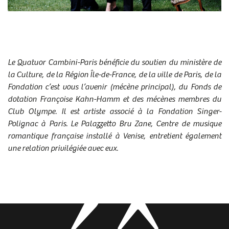
Quatuor Cambini-Paris
Julien Chauvin
© Philippe Delval l théâtre de Caen
© Philippe Delval l théâtre de Caen
Le Quatuor Cambini-Paris bénéficie du soutien du ministère de
la Culture, de la Région Île-de-France, de la ville de Paris, de la
Fondation c’est vous l’avenir (mécène principal), du Fonds de
dotation Françoise Kahn-Hamm et des mécènes membres du
Club Olympe. Il est artiste associé à la Fondation Singer-
Polignac à Paris. Le Palazzetto Bru Zane, Centre de musique
romantique française installé à Venise, entretient également
une relation privilégiée avec eux.