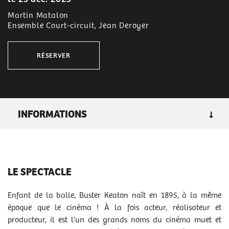
Martin Matalon
Ensemble Court-circuit, Jean Deroyer
RÉSERVER
INFORMATIONS
GENRE
: ciné-concert, à voir en famille
LIEU :
grande salle
LE SPECTACLE
DURÉE :
45mn
TARIF B
:
de 8 à 28 €
Enfant de la balle, Buster Keaton naît en 1895, à la même
époque que le cinéma ! À la fois acteur, réalisateur et
PUBLIC :
à voir en famille, à partir de 8 ans
producteur, il est l'un des grands noms du cinéma muet et