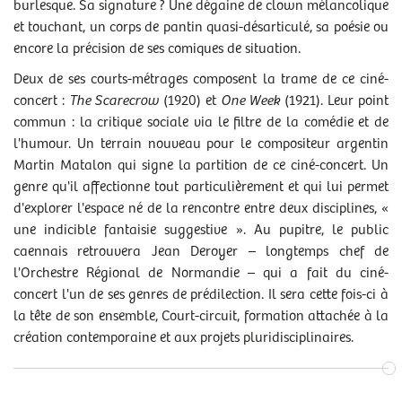
RENDEZ-VOUS
burlesque. Sa signature ? Une dégaine de clown mélancolique
mar 23/12/2025
- 18h00
et touchant, un corps de pantin quasi-désarticulé, sa poésie ou
encore la précision de ses comiques de situation.
Deux de ses courts-métrages composent la trame de ce ciné-
ACCESSIBILITÉ
concert :
The Scarecrow
(1920) et
One Week
(1921). Leur point
commun : la critique sociale via le filtre de la comédie et de
l'humour. Un terrain nouveau pour le compositeur argentin
Martin Matalon qui signe la partition de ce ciné-concert. Un
genre qu'il affectionne tout particulièrement et qui lui permet
Ce spectacle est également proposé dans la formule
TRIBU
.
d'explorer l'espace né de la rencontre entre deux disciplines, «
une indicible fantaisie suggestive ». Au pupitre, le public
caennais retrouvera Jean Deroyer – longtemps chef de
l'Orchestre Régional de Normandie – qui a fait du ciné-
concert l'un de ses genres de prédilection. Il sera cette fois-ci à
la tête de son ensemble, Court-circuit, formation attachée à la
création contemporaine et aux projets pluridisciplinaires.