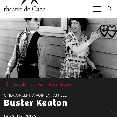
Aller
Panneau de gestion des cookies
au
contenu
principal
accueil
archives
Buster Keaton
CINÉ-CONCERT, À VOIR EN FAMILLE
Buster Keaton
le 23 déc. 2025