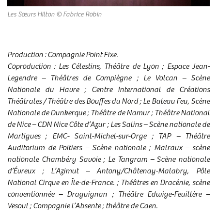
Les Sœurs Hilton
Les Sœurs Hilton
Les Sœurs Hilton
Les Sœurs Hilton
Les Sœurs Hilton
Les Sœurs Hilton
Les Sœurs Hilton
Les Sœurs Hilton
Les Sœurs Hilton
Les Sœurs Hilton
Les Sœurs Hilton
Les Sœurs Hilton
Les Sœurs Hilton
© Fabrice Robin
© Fabrice Robin
© Fabrice Robin
© Fabrice Robin
© Fabrice Robin
© Fabrice Robin
© Fabrice Robin
© Fabrice Robin
© Fabrice Robin
© Fabrice Robin
© Fabrice Robin
© Fabrice Robin
© Fabrice Robin
Production : Compagnie Point Fixe.
Coproduction : Les Célestins, Théâtre de Lyon ; Espace Jean-
Legendre – Théâtres de Compiègne ; Le Volcan – Scène
Nationale du Havre ; Centre International de Créations
Théâtrales / Théâtre des Bouffes du Nord ; Le Bateau Feu, Scène
Nationale de Dunkerque ; Théâtre de Namur ; Théâtre National
de Nice – CDN Nice Côte d’Azur ; Les Salins – Scène nationale de
Martigues ; EMC- Saint-Michel-sur-Orge ; TAP – Théâtre
Auditorium de Poitiers – Scène nationale ; Malraux – scène
nationale Chambéry Savoie ; Le Tangram – Scène nationale
d’Évreux ; L’Azimut – Antony/Châtenay-Malabry, Pôle
National Cirque en Île-de-France. ; Théâtres en Dracénie, scène
conventionnée – Draguignan ; Théâtre Edwige-Feuillère –
Vesoul ; Compagnie l’Absente ; théâtre de Caen.