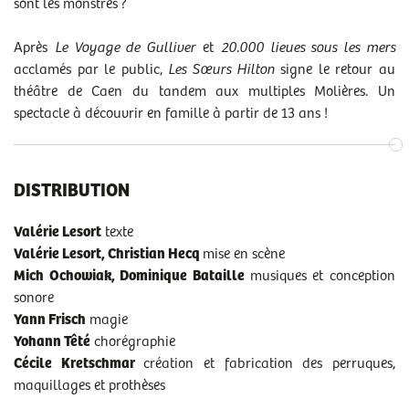
sont les monstres ?
Bord de scène
jeudi 27 novembre
Après
Le Voyage de Gulliver
et
20.000 lieues sous les mers
acclamés par le public,
Les Sœurs Hilton
signe le retour au
Regards croisés
théâtre de Caen du tandem aux multiples Molières. Un
vendredi 28 novembre, à 13h
spectacle à découvrir en famille à partir de 13 ans !
PROGRAMME DE SALLE « LES SŒURS HILTON »
DISTRIBUTION
Valérie Lesort
texte
Valérie Lesort, Christian Hecq
mise en scène
Mich Ochowiak, Dominique Bataille
musiques et conception
sonore
Yann Frisch
magie
Yohann Têté
chorégraphie
Cécile Kretschmar
création et fabrication des perruques,
maquillages et prothèses