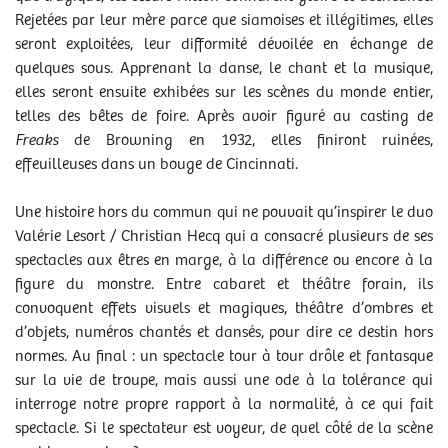
PUBLIC :
à voir en famille, à partir de 13 ans
Rejetées par leur mère parce que siamoises et illégitimes, elles
RENDEZ-VOUS
seront exploitées, leur difformité dévoilée en échange de
mer 26/11/2025
- 20h00
quelques sous. Apprenant la danse, le chant et la musique,
jeu 27/11/2025
- 20h00
elles seront ensuite exhibées sur les scènes du monde entier,
ven 28/11/2025
- 20h00
telles des bêtes de foire. Après avoir figuré au casting de
sam 29/11/2025
- 18h00
Freaks
de Browning en 1932, elles finiront ruinées,
effeuilleuses dans un bouge de Cincinnati.
ACCESSIBILITÉ
Une histoire hors du commun qui ne pouvait qu’inspirer le duo
Valérie Lesort / Christian Hecq qui a consacré plusieurs de ses
spectacles aux êtres en marge, à la différence ou encore à la
figure du monstre. Entre cabaret et théâtre forain, ils
convoquent effets visuels et magiques, théâtre d’ombres et
Ce spectacle est également proposé dans la formule
TRIBU
.
d’objets, numéros chantés et dansés, pour dire ce destin hors
normes. Au final : un spectacle tour à tour drôle et fantasque
sur la vie de troupe, mais aussi une ode à la tolérance qui
Autour du spectacle
interroge notre propre rapport à la normalité, à ce qui fait
PLUS PRÈS DES ARTISTES
spectacle. Si le spectateur est voyeur, de quel côté de la scène