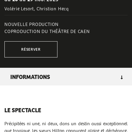
Valérie Lesort, Christian Hecq
NOUVELLE PRODUCTION
COPRODUCTION DU THÉÂTRE DE CAEN
RÉSERVER
INFORMATIONS
GENRE
: théâtre, à voir en famille
LIEU :
grande salle
LE SPECTACLE
DURÉE :
1h45
TARIF B
:
de 8 à 28 €
Précipitées ni une, ni deux, dans un destin aussi exceptionnel
que tragique, les sœurs Hilton connurent gloire et déchéance.