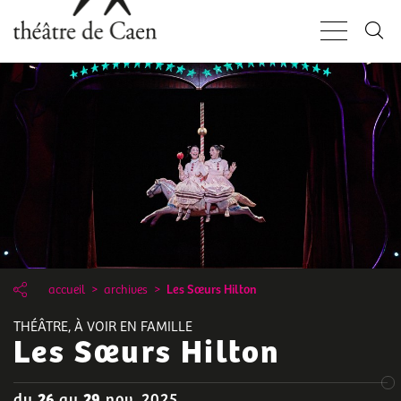
Aller
Panneau de gestion des cookies
au
contenu
principal
accueil
archives
Les Sœurs Hilton
THÉÂTRE, À VOIR EN FAMILLE
Les Sœurs Hilton
du
26
au
29
nov. 2025