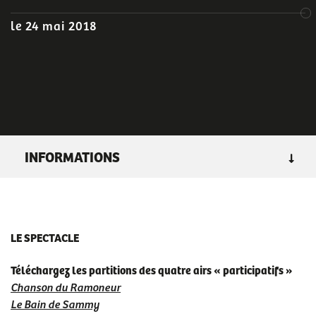
le 24 mai 2018
INFORMATIONS
GENRE
: opéras, spectacles musicaux
LIEU :
grande salle
LE SPECTACLE
RENDEZ-VOUS
jeu 24/05/2018
- 20h00
Téléchargez les partitions des quatre airs
« participatifs »
Chanson du Ramoneur
Le Bain de Sammy