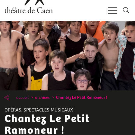
Aller
Panneau de gestion des cookies
au
contenu
principal
accueil
archives
Chantez Le Petit Ramoneur !
OPÉRAS, SPECTACLES MUSICAUX
Chantez Le Petit
Ramoneur !