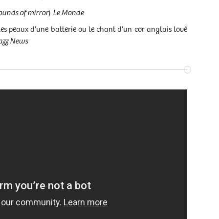
ounds of mirror
)
Le Monde
s peaux d'une batterie ou le chant d'un cor anglais lové
azz News