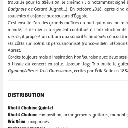
travaille pour la télévision, le cinéma (il a notamment sign
Batignole
de Gérard Jugnot…). En octobre 2018, après cinq an
souvenirs d’enfance aux saveurs d’Égypte.
C’est ensuite l’un des grands maîtres du oud qui nous invite à
monde, ce dernier a largement contribué à l’introduction de l
mirror
, il propose un album aux sonorités hindoues concocté i
ses côtés sur scène, le percussionniste franco-indien Stéphane
Aarset.
Cordes toujours mais d’inspiration honfleuraise avec deux sessi
à l’issue du concert en salle. Uptown Jazz Trio invite le gu
Gymnopédies
et
Trois Gnossiennes
, écrites par Érik Satie en 18
DISTRIBUTION
Khalil Chahine Quintet
Khalil Chahine
composition, arrangements, guitares, mandole
Éric Séva
saxophones