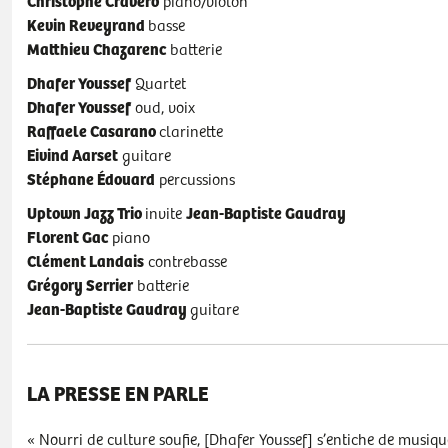
Christophe Cravero
piano/violon
Kevin Reveyrand
basse
Matthieu Chazarenc
batterie
Dhafer Youssef
Quartet
Dhafer Youssef
oud, voix
Raffaele Casarano
clarinette
Eivind Aarset
guitare
Stéphane Édouard
percussions
Uptown Jazz Trio
invite
Jean-Baptiste Gaudray
Florent Gac
piano
Clément Landais
contrebasse
Grégory Serrier
batterie
Jean-Baptiste Gaudray
guitare
LA PRESSE EN PARLE
« Nourri de culture soufie, [Dhafer Youssef] s’entiche de musiq