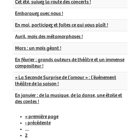
Cet été, suivez la route des concerts !
Embarquez avec nous !
En mai, participez et faites ce qui vous plaît !
Avril, mois des métamorphoses !
Mars : un mois géant !
En février : grands auteurs de théâtre et un immense
compositeur !
« La Seconde Surprise de l’amour » : l’événement
théâtre de la saison !
En janvier : de la musique, de la danse, une étoile et
des contes !
première
« première page
Pagination
page
page
‹ précédente
précédente
…
Page
2