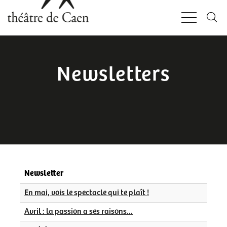
Aller
Panneau de gestion des cookies
au
contenu
principal
Newsletters
Newsletter
En mai, vois le spectacle qui te plaît !
Avril : la passion a ses raisons...