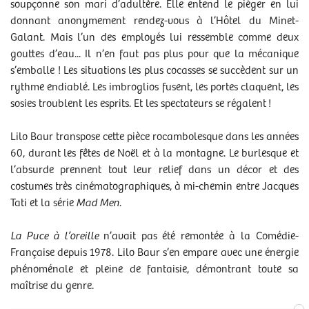
soupçonne son mari d’adultère. Elle entend le piéger en lui
sam 03/02/2024
- 18h00
donnant anonymement rendez-vous à l’Hôtel du Minet-
dim 04/02/2024
- 15h30
Galant. Mais l’un des employés lui ressemble comme deux
mar 06/02/2024
- 20h00
gouttes d’eau... Il n’en faut pas plus pour que la mécanique
mer 07/02/2024
- 20h00
s’emballe ! Les situations les plus cocasses se succèdent sur un
rythme endiablé. Les imbroglios fusent, les portes claquent, les
sosies troublent les esprits. Et les spectateurs se régalent !
Autour du spectacle
BORD DE SCÈNE
Lilo Baur transpose cette pièce rocambolesque dans les années
mardi 6 février
60, durant les fêtes de Noël et à la montagne. Le burlesque et
l’absurde prennent tout leur relief dans un décor et des
DOSSIER DE PRESSE « LA PUCE À L'OREILLE »
costumes très cinématographiques, à mi-chemin entre Jacques
Tati et la série
Mad Men
.
PROGRAMME DE SALLE « LA PUCE À L'OREILLE »
La Puce à l’oreille
n’avait pas été remontée à la Comédie-
Française depuis 1978. Lilo Baur s’en empare avec une énergie
phénoménale et pleine de fantaisie, démontrant toute sa
maîtrise du genre.