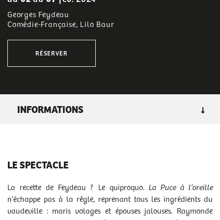
Georges Feydeau
Comédie-Française, Lilo Baur
RÉSERVER
INFORMATIONS
GENRE
: théâtre
LIEU :
grande salle
LE SPECTACLE
DURÉE :
2h10
TARIF C
:
de 10 € à 38 €
La recette de Feydeau ? Le quiproquo.
La Puce à l’oreille
n’échappe pas à la règle, reprenant tous les ingrédients du
RENDEZ-VOUS
vaudeville : maris volages et épouses jalouses. Raymonde
ven 02/02/2024
- 20h00