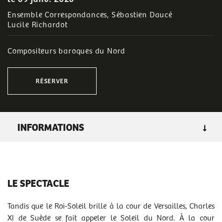
Ensemble Correspondances, Sébastien Daucé
Lucile Richardot
Compositeurs baroques du Nord
RÉSERVER
INFORMATIONS
GENRE
: concerts, baroque
LIEU :
grande salle
LE SPECTACLE
TARIF C
:
de 10 € à 38 €
RENDEZ-VOUS
Tandis que le Roi-Soleil brille à la cour de Versailles, Charles
ven 09/01/2026
- 20h00
XI de Suède se fait appeler le Soleil du Nord. À la cour