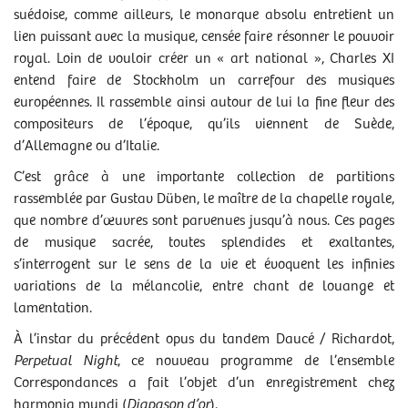
suédoise, comme ailleurs, le monarque absolu entretient un
lien puissant avec la musique, censée faire résonner le pouvoir
ACCESSIBILITÉ
royal. Loin de vouloir créer un « art national », Charles XI
entend faire de Stockholm un carrefour des musiques
européennes. Il rassemble ainsi autour de lui la fine fleur des
compositeurs de l’époque, qu’ils viennent de Suède,
Autour du spectacle
d’Allemagne ou d’Italie.
PLUS PRÈS DES ARTISTES
C’est grâce à une importante collection de partitions
rassemblée par Gustav Düben, le maître de la chapelle royale,
Avant-spectacle
que nombre d’œuvres sont parvenues jusqu’à nous. Ces pages
vendredi 9 janvier, à 19h
de musique sacrée, toutes splendides et exaltantes,
s’interrogent sur le sens de la vie et évoquent les infinies
variations de la mélancolie, entre chant de louange et
lamentation.
À l’instar du précédent opus du tandem Daucé / Richardot,
Perpetual Night
, ce nouveau programme de l’ensemble
Correspondances a fait l’objet d’un enregistrement chez
harmonia mundi (
Diapason d’or
).