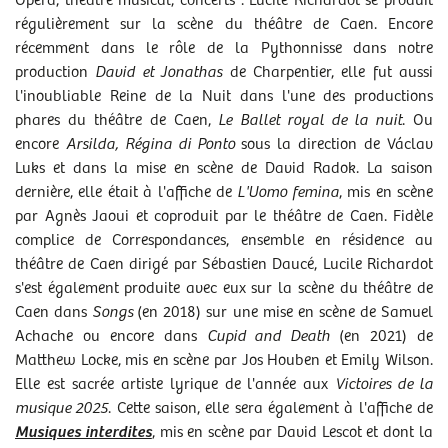
Opéra, théâtre musical, concerts : Lucile Richardot se produit
régulièrement sur la scène du théâtre de Caen. Encore
récemment dans le rôle de la Pythonnisse dans notre
production
David et Jonathas
de Charpentier, elle fut aussi
l'inoubliable Reine de la Nuit dans l'une des productions
phares du théâtre de Caen,
Le Ballet royal de la nuit
. Ou
encore
Arsilda, Régina di Ponto
sous la direction de Václav
Luks et dans la mise en scène de David Radok. La saison
dernière, elle était à l'affiche de
L'Uomo femina
, mis en scène
par Agnès Jaoui et coproduit par le théâtre de Caen. Fidèle
complice de Correspondances, ensemble en résidence au
théâtre de Caen dirigé par Sébastien Daucé, Lucile Richardot
s'est également produite avec eux sur la scène du théâtre de
Caen dans
Songs
(en 2018) sur une mise en scène de Samuel
Achache ou encore dans
Cupid and Death
(en 2021) de
Matthew Locke, mis en scène par Jos Houben et Emily Wilson.
Elle est sacrée artiste lyrique de l'année aux
Victoires de la
musique 2025
. Cette saison, elle sera également à l'affiche de
Musiques interdites
, mis en scène par David Lescot et dont la