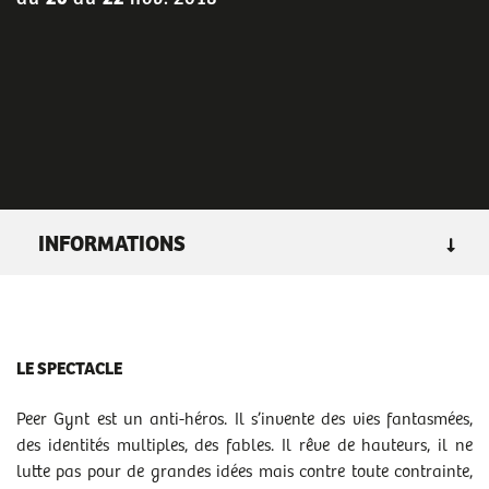
INFORMATIONS
GENRE
: théâtre
DURÉE :
3h40 entracte inclus
LE SPECTACLE
RENDEZ-VOUS
mar 20/11/2018
- 20h00
Peer Gynt est un anti-héros. Il s’invente des vies fantasmées,
mer 21/11/2018
- 20h00
des identités multiples, des fables. Il rêve de hauteurs, il ne
jeu 22/11/2018
- 20h00
lutte pas pour de grandes idées mais contre toute contrainte,