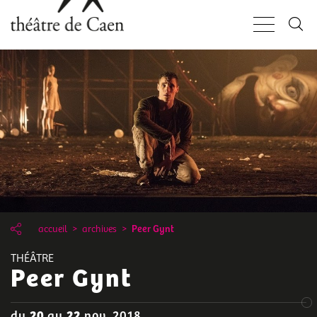
Aller
Panneau de gestion des cookies
au
contenu
principal
accueil
archives
Peer Gynt
THÉÂTRE
Peer Gynt
du
20
au
22
nov. 2018