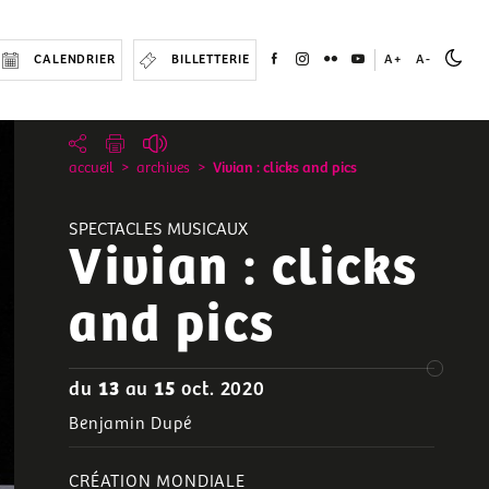
CALENDRIER
BILLETTERIE
A+
A-
accueil
archives
Vivian : clicks and pics
SPECTACLES MUSICAUX
Vivian : clicks
and pics
du
13
au
15
oct. 2020
Benjamin Dupé
CRÉATION MONDIALE