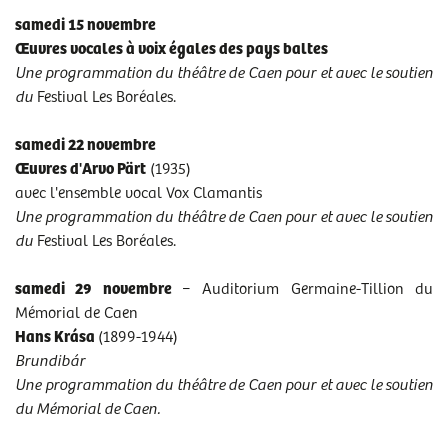
samedi 15 novembre
ACCESSIBILITÉ
Œuvres vocales à voix égales des pays baltes
Une programmation du théâtre de Caen pour et avec le soutien
du
Festival Les Boréales.
samedi 22 novembre
La majorité des auditions ont lieu à l'église Notre-Dame de
Œuvres d'Arvo Pärt
(1935)
la Gloriette, mais attention il y a parfois un changement de
avec l'ensemble vocal Vox Clamantis
lieu.
Une programmation du théâtre de Caen pour et avec le soutien
Retrouvez nos jeunes chanteuses et chanteurs à
du
Festival Les Boréales.
l'auditorium Germaine-Tillion du Mémorial de Caen, le 29
novembre, dans les foyers du théâtre les 31 janvier, 13 et 20
samedi 29 novembre
− Auditorium Germaine-Tillion du
juin, à l'auditorium Jean-Pierre Dautel du Conservatoire &
Mémorial de Caen
Orchestre de Caen le 21 mars, dans cloître de l'hôtel de Ville
Hans Krása
(1899-1944)
de Caen le 23 mai, et dans grande salle du théâtre de Caen
le 30 mai.
Brundibár
Une programmation du théâtre de Caen pour et avec le soutien
du Mémorial de Caen.
PROGRAMME DE L'AUDITION DU 13 SEPTEMBRE 2025