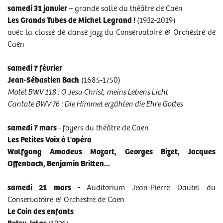
PROGRAMME DE L'AUDITION DU 7 MARS 2026
samedi 31 janvier
–
grande salle du théâtre de Caen
PROGRAMME DE L'AUDITION DU 21 MARS 2026
Les Grands Tubes de Michel Legrand !
(1932-2019)
avec la classe de danse jazz du Conservatoire & Orchestre de
PROGRAMME DE L'AUDITION DU 28 MARS 2026
Caen
PROGRAMME DE L'AUDITION DU 23 MAI 2026
samedi 7 février
PROGRAMME DE L'AUDITION DU 30 MAI 2026
Jean-Sébastien Bach
(1685-1750)
PROGRAMME DE L'AUDITION DU 13 JUIN 2026
Motet BWV 118 : O Jesu Christ, meins Lebens Licht
Cantate BWV 76 : Die Himmel erzählen die Ehre Gottes
PROGRAMME DE L'AUDITION DU 20 JUIN 2026
samedi 7 mars
- foyers du théâtre de Caen
Les Petites Voix à l'opéra
Wolfgang Amadeus Mozart, Georges Bizet, Jacques
Offenbach, Benjamin Britten...
samedi 21 mars -
Auditorium Jean-Pierre Dautel du
Conservatoire & Orchestre de Caen
Le Coin des enfants