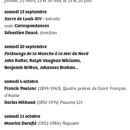
sam 20/09/2025
- 12h00
janvier, 21 mars, 23 et 30 mai, et 13 et 20 juin.
sam 04/10/2025
- 12h00
samedi 13 septembre
sam 11/10/2025
- 12h00
Sacre de Louis XIV
–
extraits
sam 15/11/2025
- 12h00
avec
Correspondances
sam 22/11/2025
- 12h00
Sébastien Daucé
, direction
sam 29/11/2025
- 12h00
sam 06/12/2025
- 12h00
samedi 20 septembre
sam 13/12/2025
- 12h00
Folksongs de la Manche à la mer du Nord
sam 17/01/2026
- 12h00
John Rutter, Ralph Vaughan Williams,
sam 24/01/2026
- 12h00
Benjamin Britten, Johannes Brahms...
sam 31/01/2026
- 12h00
sam 07/02/2026
- 12h00
samedi 4 octobre
sam 07/03/2026
- 12h00
Francis Poulenc
(1899-1963)
Quatre prières de Saint François
sam 21/03/2026
- 12h00
d'Assise
sam 28/03/2026
- 12h00
Darius Milhaud
(1892-1974)
Psaume 121
sam 23/05/2026
- 12h00
sam 30/05/2026
- 12h00
samedi 11 octobre
sam 13/06/2026
- 12h00
Maurice Duruflé
(1902-1986)
Requiem
sam 20/06/2026
- 12h00