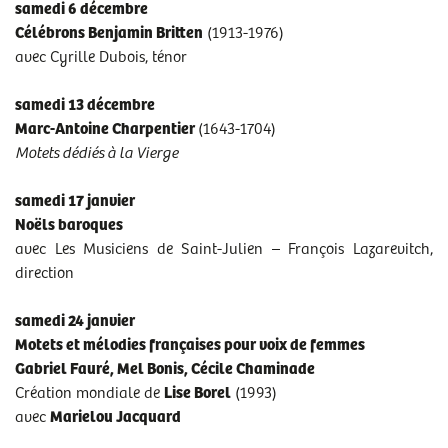
samedi 6 décembre
PROGRAMME DE L'AUDITION DU 2O SEPTEMBRE 2025
Célébrons Benjamin Britten
(1913-1976)
PROGRAMME DE L'AUDITION DU 4 OCTOBRE 2025
avec Cyrille Dubois, ténor
PROGRAMME DE L'AUDITION DU 11 OCTOBRE 2025
samedi 13 décembre
PROGRAMME DE L'AUDITION DU 15 NOVEMBRE 2025
Marc-Antoine Charpentier
(1643-1704)
Motets dédiés à la Vierge
PROGRAMME DE L'AUDITION DU 22 NOVEMBRE 2025
PROGRAMME DE L'AUDITION DU 29 NOVEMBRE 2025
samedi 17 janvier
Noëls baroques
PROGRAMME DE L'AUDITION DU 6 DÉCEMBRE 2025
avec Les Musiciens de Saint-Julien – François Lazarevitch,
PROGRAMME DE L'AUDITION DU 13 DÉCEMBRE 2025
direction
PROGRAMME DE L'AUDITION DU 17 JANVIER 2026
samedi 24 janvier
PROGRAMME DE L'AUDITION DU 24 JANVIER 2026
Motets et mélodies françaises pour voix de femmes
Gabriel Fauré, Mel Bonis, Cécile Chaminade
PROGRAMME DE L'AUDITION DU 31 JANVIER 2026
Création mondiale de
Lise Borel
(1993)
PROGRAMME DE L'AUDITION DU 7 FÉVRIER 2026
avec
Marielou Jacquard