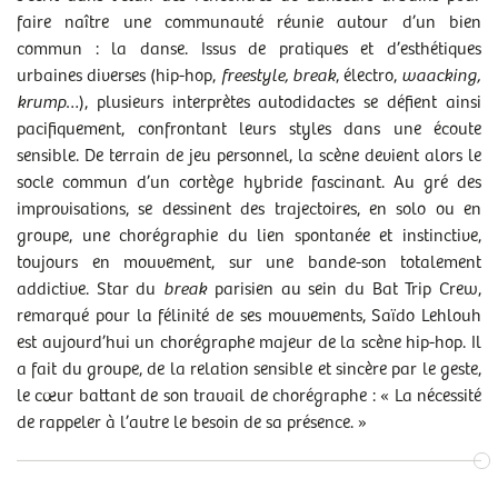
RENDEZ-VOUS
faire naître une communauté réunie autour d’un bien
mer 21/01/2026
- 20h00
commun : la danse. Issus de pratiques et d’esthétiques
jeu 22/01/2026
- 20h00
urbaines diverses (hip-hop,
freestyle, break
, électro,
waacking,
krump
…), plusieurs interprètes autodidactes se défient ainsi
pacifiquement, confrontant leurs styles dans une écoute
Autour du spectacle
sensible. De terrain de jeu personnel, la scène devient alors le
EN MIROIR
socle commun d’un cortège hybride fascinant. Au gré des
« La voie du hip-hop » :
4 saisons dansées
, au théâtre de
improvisations, se dessinent des trajectoires, en solo ou en
Caen, les 14, 15 et 16 janvier.
groupe, une chorégraphie du lien spontanée et instinctive,
toujours en mouvement, sur une bande-son totalement
Partenaire(s)
addictive. Star du
break
parisien au sein du Bat Trip Crew,
Une coréalisation de la
Comédie de Caen
–
CDN de
remarqué pour la félinité de ses mouvements, Saïdo Lehlouh
Normandie
et du
centre chorégraphique national de Caen
est aujourd’hui un chorégraphe majeur de la scène hip-hop. Il
en Normandie.
a fait du groupe, de la relation sensible et sincère par le geste,
le cœur battant de son travail de chorégraphe : « La nécessité
de rappeler à l’autre le besoin de sa présence. »
DOSSIER DE PRESSE « TÉMOINS »