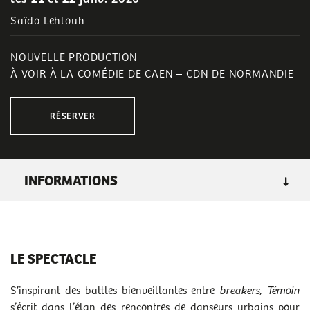
Saïdo Lehlouh
NOUVELLE PRODUCTION
À VOIR À LA COMÉDIE DE CAEN – CDN DE NORMANDIE
RÉSERVER
INFORMATIONS
GENRE
: danse
LIEU :
au Théâtre d'Hérouville
LE SPECTACLE
DURÉE :
1h
ADULTE : 20 € / MOINS DE 28 ANS : 12 €
S’inspirant des battles bienveillantes entre
breakers,
Témoin
s’écrit dans l’élan des rencontres de danseurs urbains pour