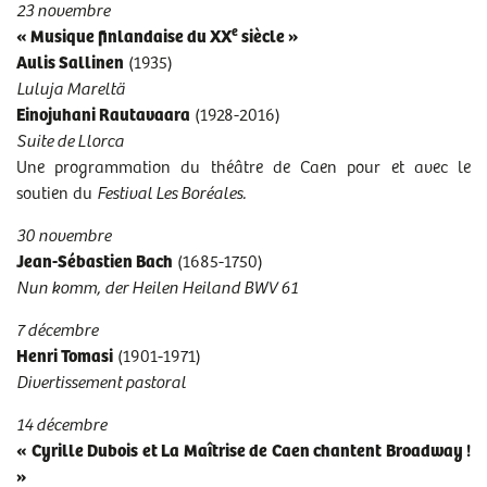
23 novembre
sam 24/05/2025
- 12h00
e
« Musique finlandaise du XX
siècle »
sam 21/06/2025
- 12h00
Aulis Sallinen
(1935)
Luluja Mareltä
Einojuhani Rautavaara
(1928-2016)
PROGRAMME DE L'AUDITION DU 21 SEPTEMBRE 2024
Suite de Llorca
PROGRAMME DE L'AUDITION DU 28 SEPTEMBRE 2024
Une programmation du théâtre de Caen pour et avec le
soutien du
Festival Les Boréales.
PROGRAMME DE L'AUDITION DU 5 OCTOBRE 2024
PROGRAMME DE L'AUDITION DU 12 OCTOBRE 2024
30 novembre
Jean-Sébastien Bach
(1685-1750)
PROGRAMME DE L'AUDITION DU 16 NOVEMBRE 2024
Nun komm, der Heilen Heiland BWV 61
PROGRAMME DE L'AUDITION DU 23 NOVEMBRE 2024
7 décembre
PROGRAMME DE L'AUDITION DU 7 DÉCEMBRE 2024
Henri Tomasi
(1901-1971)
Divertissement pastoral
PROGRAMME DE L'AUDITION DU 14 DÉCEMBRE 2024
14 décembre
PROGRAMME DE L'AUDITION DU 18 JANVIER 2025
« Cyrille Dubois et La Maîtrise de Caen chantent Broadway !
PROGRAMME DE L'AUDITION DU 25 JANVIER 2025
»