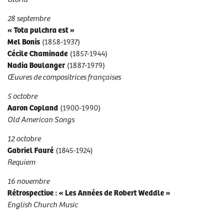
RENDEZ-VOUS
sam 21/09/2024
- 12h00
28 septembre
sam 28/09/2024
- 12h00
« Tota pulchra est »
sam 05/10/2024
- 12h00
Mel Bonis
(1858-1937)
sam 12/10/2024
- 12h00
Cécile Chaminade
(1857-1944)
sam 16/11/2024
- 12h00
Nadia Boulanger
(1887-1979)
sam 23/11/2024
- 12h00
Œuvres de compositrices françaises
sam 30/11/2024
- 12h00
5 octobre
sam 07/12/2024
- 12h00
Aaron Copland
(1900-1990)
sam 14/12/2024
- 12h00
Old American Songs
sam 18/01/2025
- 12h00
sam 25/01/2025
- 12h00
12 octobre
sam 01/02/2025
- 12h00
Gabriel Fauré
(1845-1924)
sam 08/03/2025
- 12h00
Requiem
sam 15/03/2025
- 12h00
16 novembre
sam 22/03/2025
- 12h00
Rétrospective : « Les Années de Robert Weddle »
sam 29/03/2025
- 12h00
English Church Music
sam 26/04/2025
- 12h00
sam 17/05/2025
- 12h00