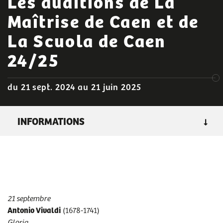
Les auditions de La
Maîtrise de Caen et de
La Scuola de Caen
24/25
du 21 sept. 2024 au 21 juin 2025
INFORMATIONS
GENRE
: concerts, auditions de La Maîtrise et de La Scuola
de Caen, à voir en famille, Les Gratuits
LIEU :
église Notre-Dame de la Gloriette
DURÉE :
30 mn
21 septembre
GRATUIT
Antonio Vivaldi
(1678-1741)
Gloria