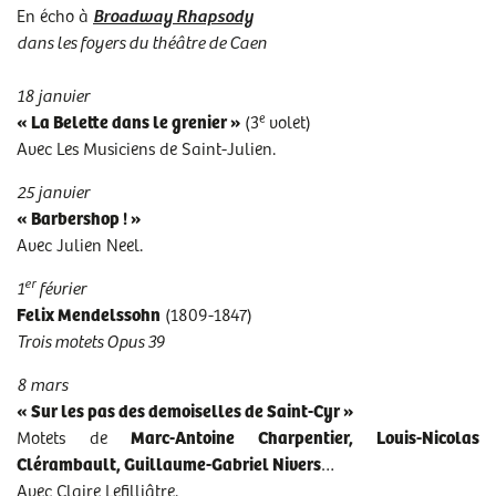
En écho à
Broadway Rhapsody
PROGRAMME DE L'AUDITION DU 1ER FÉVRIER 2025
dans les foyers du théâtre de Caen
PROGRAMME DE L'AUDITION DU 8 MARS 2025
18 janvier
PROGRAMME DE L'AUDITION DU 15 MARS 2025
e
« La Belette dans le grenier »
(3
volet)
PROGRAMME DE L'AUDITION DU 22 MARS 2025
Avec Les Musiciens de Saint-Julien.
PROGRAMME DE L'AUDITION DU 29 MARS 2025
25 janvier
« Barbershop ! »
PROGRAMME DE L'AUDITION DU 26 AVRIL 2025
Avec Julien Neel.
PROGRAMME DE L'AUDITION DU 17 MAI 2025
er
1
février
PROGRAMME DE L'AUDITION DU 24 MAI 2025
Felix Mendelssohn
(1809-1847)
PROGRAMME DE L'AUDITION DU 21 JUIN 2025
Trois motets Opus 39
8 mars
« Sur les pas des demoiselles de Saint-Cyr »
Motets de
Marc-Antoine Charpentier, Louis-Nicolas
Clérambault, Guillaume-Gabriel Nivers
…
Avec Claire Lefilliâtre.